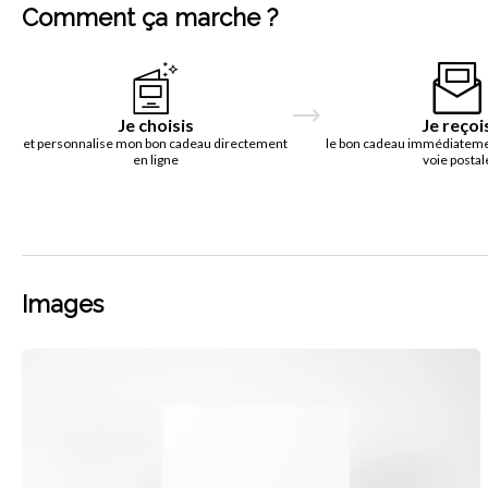
Comment ça marche ?
Je choisis
Je reçoi
et personnalise mon bon cadeau directement
le bon cadeau immédiatemen
en ligne
voie postal
Images