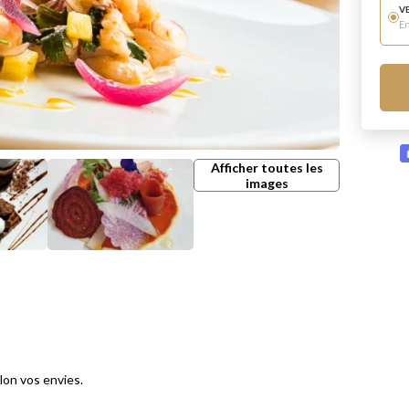
V
E
Afficher toutes les
images
lon vos envies.