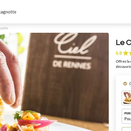
cagnotte
 carte
Le C
5.0
Offrez la 
découvrir
PER
Pou