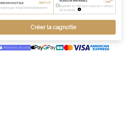
VERSION IMPRIMÉE
€
+
5.99
*
ERSION DIGITALE
GRATUIT
Expédié en 24h jours ouvrés + délais
nvoyée par email immédiatement
de la poste.
Créer la cagnotte