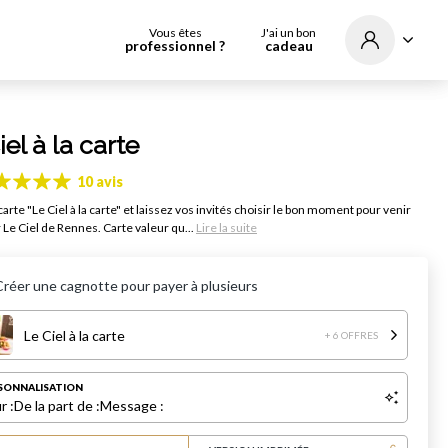
Vous êtes
J'ai un bon
professionnel ?
cadeau
iel à la carte
10 avis
carte "Le Ciel à la carte" et laissez vos invités choisir le bon moment pour venir
 Le Ciel de Rennes. Carte valeur qu...
Lire la suite
Créer une cagnotte pour payer à plusieurs
Le Ciel à la carte
+ 6 OFFRES
SONNALISATION
r :
De la part de :
Message :