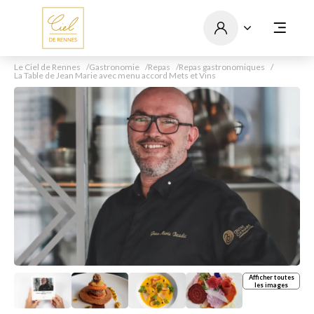
Le Ciel de Rennes
Gastronomie
Repas
Repas gastronomiques
La Table de Jean Marie avec menu accord Mets et Vins
Afficher toutes
les images