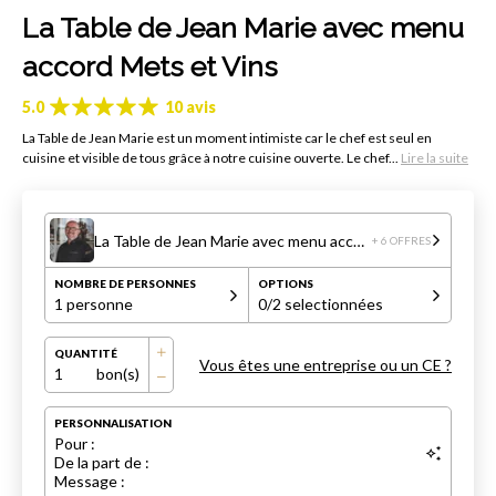
La Table de Jean Marie avec menu
accord Mets et Vins
5.0
10 avis
La Table de Jean Marie est un moment intimiste car le chef est seul en
cuisine et visible de tous grâce à notre cuisine ouverte. Le chef...
Lire la suite
La Table de Jean Marie avec menu accord Mets et Vins
+ 6 OFFRES
NOMBRE DE PERSONNES
OPTIONS
1 personne
0
/2 selectionnées
QUANTITÉ
Vous êtes une entreprise ou un CE ?
1
bon(s)
PERSONNALISATION
Pour :
De la part de :
Message :