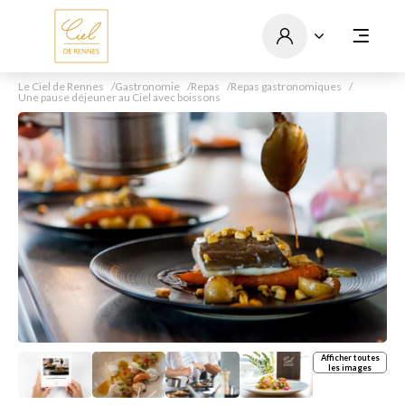
Le Ciel de Rennes
Gastronomie
Repas
Repas gastronomiques
Une pause déjeuner au Ciel avec boissons
Afficher toutes
les images